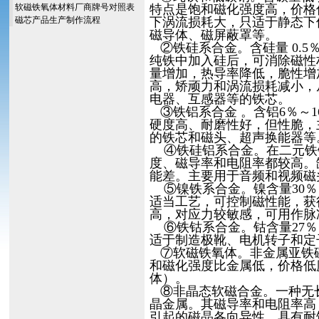
软磁铁氧体材料厂商牌号对照表
特点是饱和磁化强度高，价格
磁芯产品生产制作流程
下涡流损耗大，只适于静态下
磁导体、磁屏蔽罩等。
②铁硅系合金。含硅量 0.5％
纯铁中加入硅后，可消除磁性
量增加，热导率降低，脆性增
高，矫顽力和涡流损耗减小，
电器、互感器等的铁芯。
③铁铝系合金 。含铝6％～
硬度高、耐磨性好，但性脆，
的铁芯和磁头、超声换能器等
④铁硅铝系合金。在二元铁
度、磁导率和电阻率都较高。
能差。主要用于音频和视频磁
⑤镍铁系合金。镍含量30％
适当工艺，可控制磁性能，获
高，对应力较敏感，可用作脉
⑥铁钴系合金。钴含量27％
适于制造极靴、电机转子和定
⑦软磁铁氧体。非金属亚铁磁性软
和磁化强度比金属低，价格低
体）。
⑧非晶态软磁合金。一种无
晶金属。其磁导率和电阻率高
引起的磁晶各向异性，具有耐