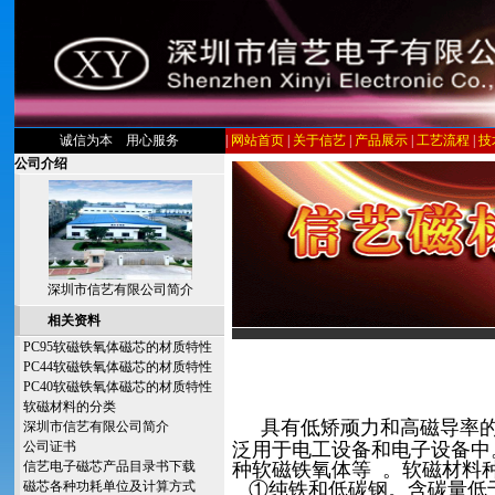
诚信为本 用心服务
|
网站首页
|
关于信艺
|
产品展示
|
工艺流程
|
技
公司介绍
深圳市信艺有限公司简介
相关资料
PC95软磁铁氧体磁芯的材质特性
PC44软磁铁氧体磁芯的材质特性
PC40软磁铁氧体磁芯的材质特性
软磁材料的分类
具有低矫顽力和高磁导率
深圳市信艺有限公司简介
公司证书
泛用于电工设备和电子设备中
信艺电子磁芯产品目录书下载
种软磁铁氧体等 。软磁材料
磁芯各种功耗单位及计算方式
①纯铁和低碳钢。含碳量低于