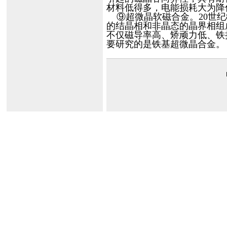
材料低得多，电能损耗大为降
⑨超微晶软磁合金。20世纪
的结晶相和非晶态的晶界相组
不仅磁导率高、矫顽力低、铁
要研究的是铁基超微晶合金。